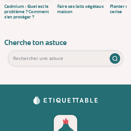
Cadmium : Quel est le
Faire ses laits végétaux
Planter se
problème ? Comment
maison
cerise
s’en protéger ?
Cherche ton astuce