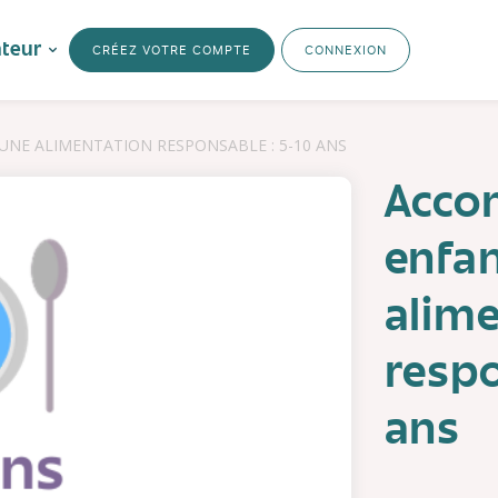
ateur
CRÉEZ VOTRE COMPTE
CONNEXION
NE ALIMENTATION RESPONSABLE : 5-10 ANS
Acco
enfan
alime
respo
ans