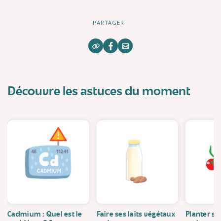
PARTAGER
Découvre les astuces du moment
Cadmium : Quel est le
Faire ses laits végétaux
Planter se