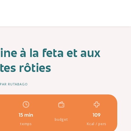
ine à la feta et aux
es rôties
 PAR RUTABAGO
15 min
109
budget
temps
Kcal / pers