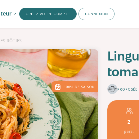
ateur
CRÉEZ VOTRE COMPTE
CONNEXION
ES RÔTIES
Lingu
tomat
100% DE SAISON
PROPOSÉE
2
pers.