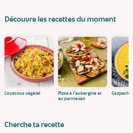
Découvre les recettes du moment
Couscous végétal
Pizza à l'aubergine et
Gazpacho
au parmesan
Cherche ta recette