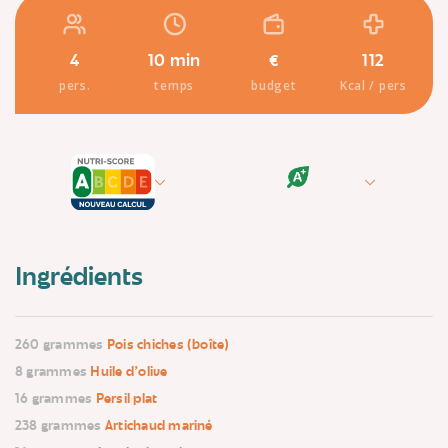
4
10 min
€
112
pers.
temps
budget
Kcal / pers
Ingrédients
260 grammes
Pois chiches (boîte)
8 grammes
Huile d'olive
16 grammes
Persil plat
238 grammes
Artichaud mariné