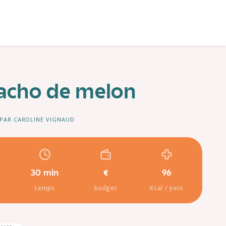
acho de melon
PAR CAROLINE VIGNAUD
30 min
€
96
temps
budget
Kcal / pers