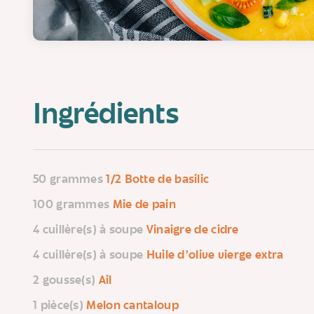
Ingrédients
50 grammes
1/2 Botte de basilic
100 grammes
Mie de pain
4 cuillère(s) à soupe
Vinaigre de cidre
4 cuillère(s) à soupe
Huile d'olive vierge extra
2 gousse(s)
Ail
1 pièce(s)
Melon cantaloup