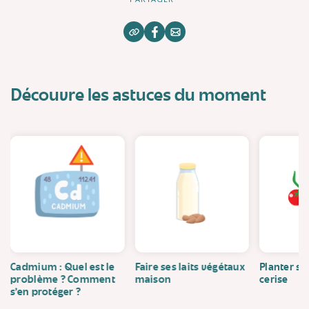
Découvre les astuces du moment
Cadmium : Quel est le
Faire ses laits végétaux
Planter se
problème ? Comment
maison
cerise
s’en protéger ?