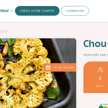
ateur
CRÉEZ VOTRE COMPTE
CONNEXION
URRY
Chou-
PROPOSÉE PAR 
1% DE SAISON
2
pers.