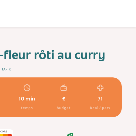
fleur rôti au curry
SHAFIK
10 min
€
71
temps
budget
Kcal / pers