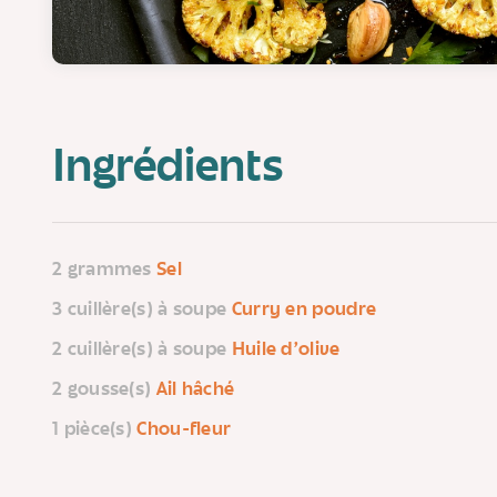
Ingrédients
2 grammes
Sel
3 cuillère(s) à soupe
Curry en poudre
2 cuillère(s) à soupe
Huile d'olive
2 gousse(s)
Ail hâché
1 pièce(s)
Chou-fleur