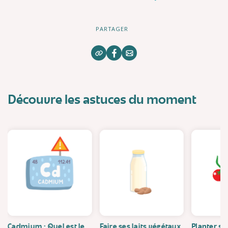
PARTAGER
Découvre les astuces du moment
Cadmium : Quel est le
Faire ses laits végétaux
Planter se