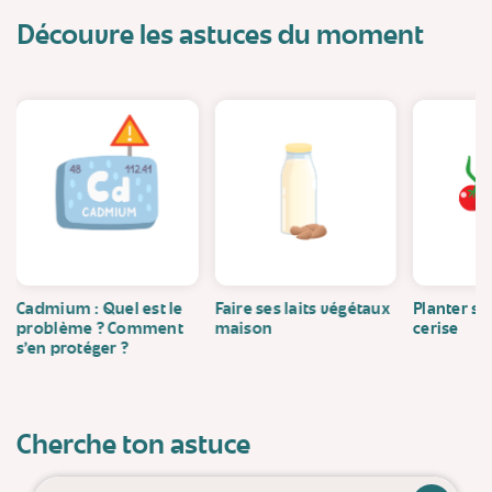
Découvre les astuces du moment
Cadmium : Quel est le
Faire ses laits végétaux
Planter se
problème ? Comment
maison
cerise
s’en protéger ?
Cherche ton astuce