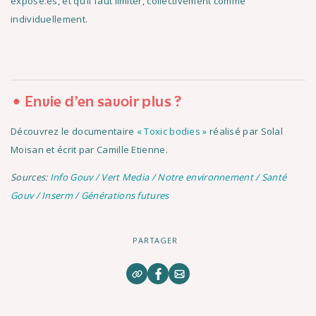
exposé.es, et qu’il faut limiter, collectivement comme
individuellement.
Envie d'en savoir plus ?
Découvrez le documentaire
« Toxic bodies »
réalisé par Solal
Moisan et écrit par Camille Etienne.
Sources:
Info Gouv /
Vert Media /
Notre environnement /
Santé
Gouv /
Inserm /
Générations futures
PARTAGER