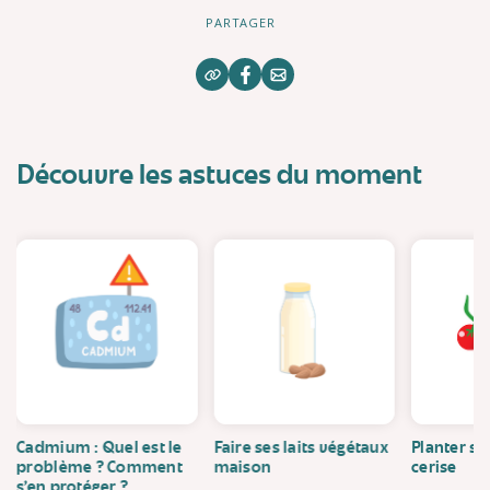
PARTAGER
Découvre les astuces du moment
Cadmium : Quel est le
Faire ses laits végétaux
Planter se
problème ? Comment
maison
cerise
s’en protéger ?