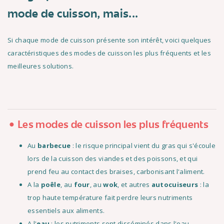
mode de cuisson, mais...
Si chaque mode de cuisson présente son intérêt, voici quelques
caractéristiques des modes de cuisson les plus fréquents et les
meilleures solutions.
Les modes de cuisson les plus fréquents
Au
barbecue
: le risque principal vient du gras qui s'écoule
lors de la cuisson des viandes et des poissons, et qui
prend feu au contact des braises, carbonisant l'aliment.
A la
poêle
, au
four
, au
wok
, et autres
autocuiseurs
: la
trop haute température fait perdre leurs nutriments
essentiels aux aliments.
A l'
eau
: les nutriments sont disséminés dans l'eau.