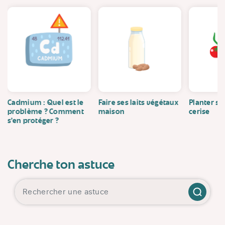
Cadmium : Quel est le
Faire ses laits végétaux
Planter se
problème ? Comment
maison
cerise
s’en protéger ?
Cherche ton astuce