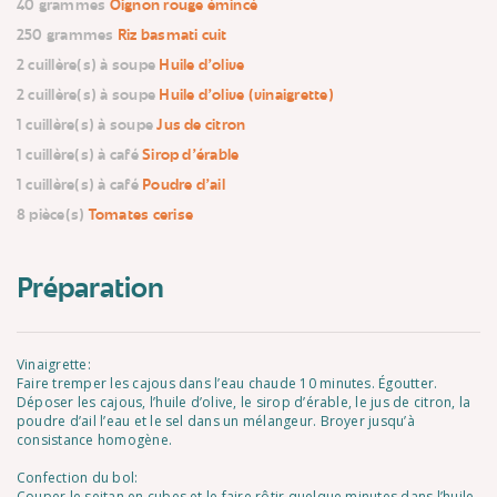
40 grammes
Oignon rouge émincé
250 grammes
Riz basmati cuit
2 cuillère(s) à soupe
Huile d'olive
2 cuillère(s) à soupe
Huile d'olive (vinaigrette)
1 cuillère(s) à soupe
Jus de citron
1 cuillère(s) à café
Sirop d'érable
1 cuillère(s) à café
Poudre d'ail
8 pièce(s)
Tomates cerise
Préparation
Vinaigrette:
Faire tremper les cajous dans l’eau chaude 10 minutes. Égoutter.
Déposer les cajous, l’huile d’olive, le sirop d’érable, le jus de citron, la
poudre d’ail l’eau et le sel dans un mélangeur. Broyer jusqu’à
consistance homogène.
Confection du bol:
Couper le seitan en cubes et le faire rôtir quelque minutes dans l’huile,