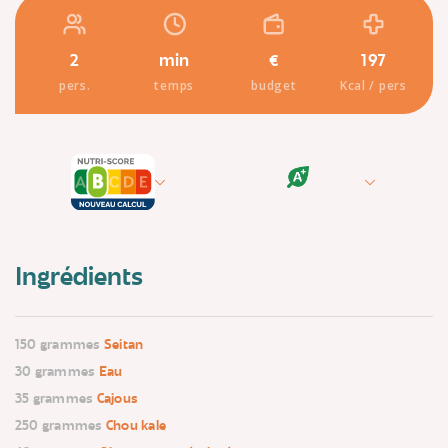
2
min
€
197
pers.
temps
budget
Kcal / pers
Ingrédients
150 grammes
Seitan
30 grammes
Eau
35 grammes
Cajous
250 grammes
Chou kale