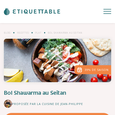
BLOG
RECETTES
PLAT
BOL SHAWARMA AU SEITAN
39% DE SAISON
Bol Shawarma au Seitan
PROPOSÉE PAR LA CUISINE DE JEAN-PHILIPPE