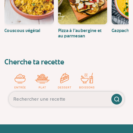
Couscous végétal
Pizza à l'aubergine et
Gazpacho
au parmesan
Cherche ta recette