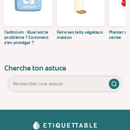
Cadmium : Quel est le
Faire ses laits végétaux
Planter se
problème ? Comment
maison
cerise
s’en protéger ?
Cherche ton astuce