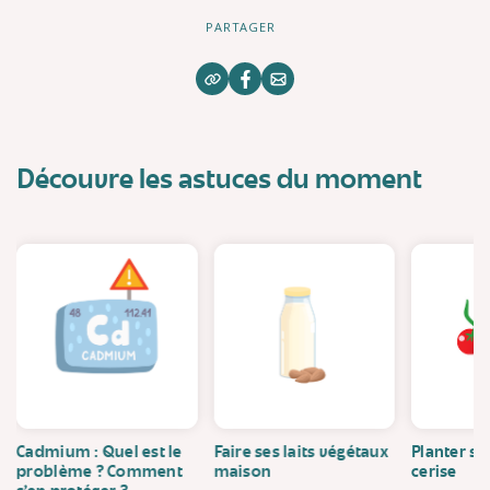
PARTAGER
Découvre les astuces du moment
Cadmium : Quel est le
Faire ses laits végétaux
Planter se
problème ? Comment
maison
cerise