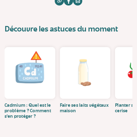
Découvre les astuces du moment
Cadmium : Quel est le
Faire ses laits végétaux
Planter se
problème ? Comment
maison
cerise
s’en protéger ?