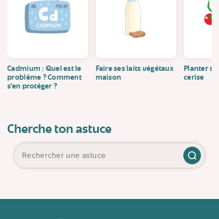
Cadmium : Quel est le
Faire ses laits végétaux
Planter se
problème ? Comment
maison
cerise
s’en protéger ?
Cherche ton astuce