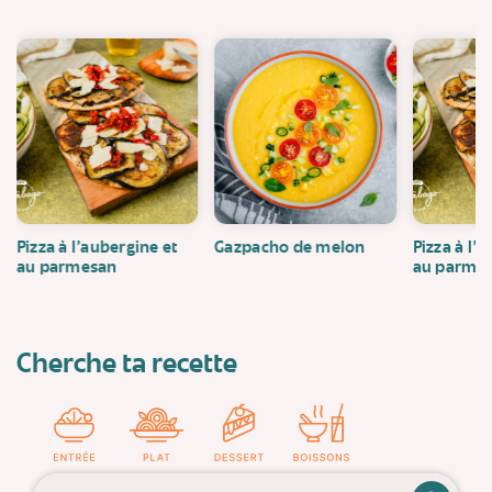
Pizza à l'aubergine et
Gazpacho de melon
Pizza à l'
au parmesan
au parme
Cherche ta recette