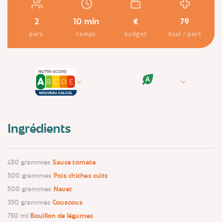
2
10 min
€
79
pers.
temps
budget
Kcal / pers
Ingrédients
450 grammes
Sauce tomate
500 grammes
Pois chiches cuits
500 grammes
Navet
350 grammes
Couscous
750 ml
Bouillon de légumes