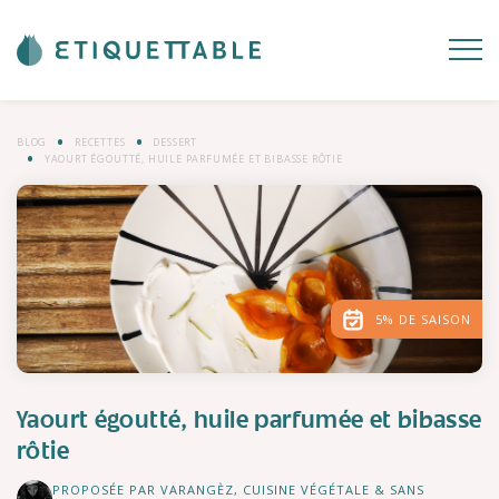
BLOG
RECETTES
DESSERT
YAOURT ÉGOUTTÉ, HUILE PARFUMÉE ET BIBASSE RÔTIE
5% DE SAISON
Yaourt égoutté, huile parfumée et bibasse
rôtie
PROPOSÉE PAR VARANGÈZ, CUISINE VÉGÉTALE & SANS