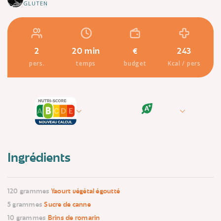
GLUTEN
2
20 min
€
243
pers.
temps
budget
Kcal / pers
Ingrédients
120 grammes
Yaourt végétal égoutté
5 grammes
Sucre de canne
10 grammes
Brins de romarin