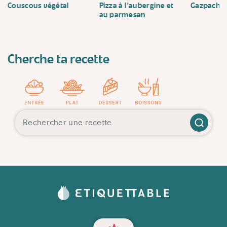
Couscous végétal
Pizza à l'aubergine et
Gazpacho
au parmesan
Cherche ta recette