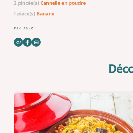
2 pincée(s)
Cannelle en poudre
1 pièce(s)
Banane
PARTAGER
Déco