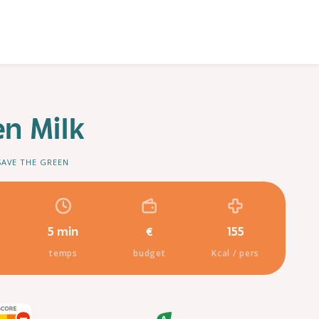
n Milk
SAVE THE GREEN
5 min
€
155
temps
budget
Kcal / pers