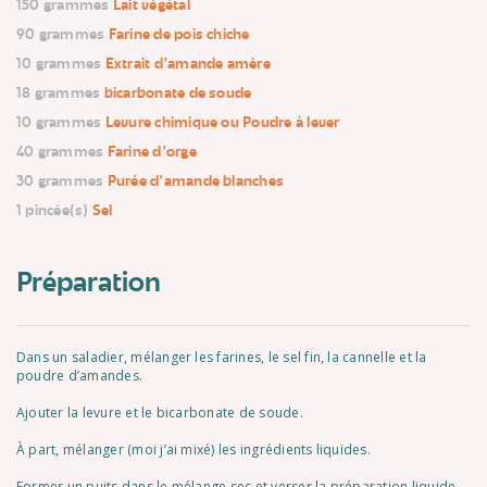
150 grammes
Lait végétal
90 grammes
Farine de pois chiche
10 grammes
Extrait d'amande amère
18 grammes
bicarbonate de soude
10 grammes
Levure chimique ou Poudre à lever
40 grammes
Farine d'orge
30 grammes
Purée d'amande blanches
1 pincée(s)
Sel
Préparation
Dans un saladier, mélanger les farines, le sel fin, la cannelle et la
poudre d’amandes.
Ajouter la levure et le bicarbonate de soude.
À part, mélanger (moi j’ai mixé) les ingrédients liquides.
Former un puits dans le mélange sec et verser la préparation liquide.