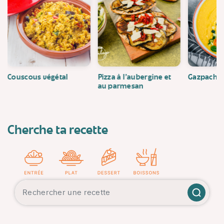
Couscous végétal
Pizza à l'aubergine et
Gazpacho
au parmesan
Cherche ta recette