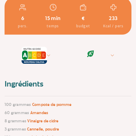
6
15 min
€
233
pers.
temps
budget
Kcal / pers
Ingrédients
100 grammes
Compote de pomme
60 grammes
Amandes
8 grammes
Vinaigre de cidre
3 grammes
Cannelle, poudre