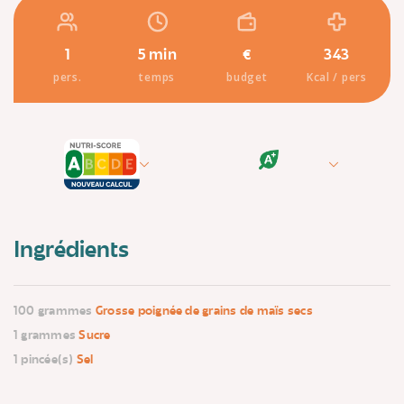
1
5 min
€
343
pers.
temps
budget
Kcal / pers
Ingrédients
100 grammes
Grosse poignée de grains de maïs secs
1 grammes
Sucre
1 pincée(s)
Sel