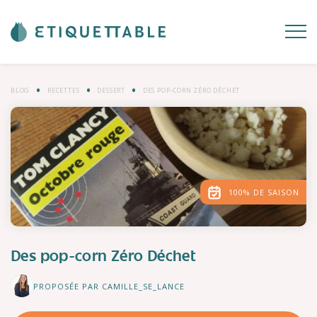
BLOG
RECETTES
DESSERT
DES POP-CORN ZÉRO DÉCHET
100% DE SAISON
Des pop-corn Zéro Déchet
PROPOSÉE PAR CAMILLE_SE_LANCE