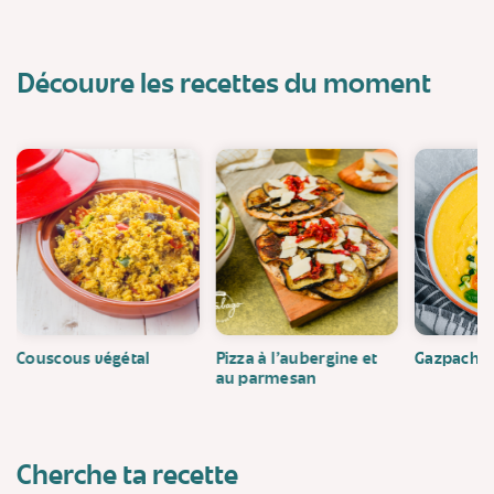
Découvre les recettes du moment
Couscous végétal
Pizza à l'aubergine et
Gazpacho
au parmesan
Cherche ta recette