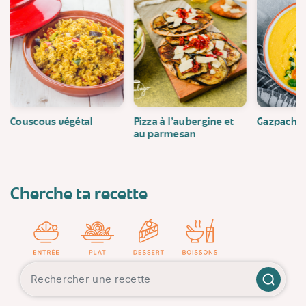
Couscous végétal
Pizza à l'aubergine et
Gazpacho
au parmesan
Cherche ta recette