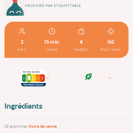
PROPOSÉE PAR ETIQUETTABLE
2
15 min
€
162
pers.
temps
budget
Kcal / pers
Ingrédients
45 grammes
Sucre de canne