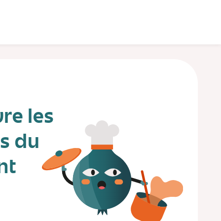
re les
es du
nt