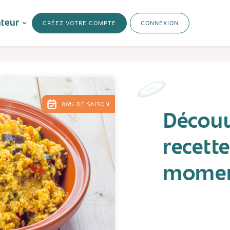
ateur
CRÉEZ VOTRE COMPTE
CONNEXION
86% DE SAISON
Découv
recett
mome